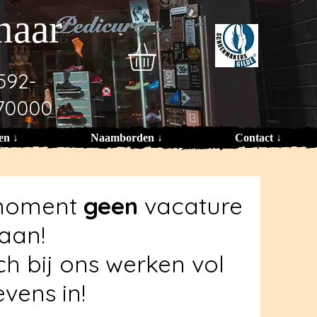
naar
592-
70000
en ↓
Naamborden ↓
Contact ↓
t moment
geen
vacature
aan!
ch bij ons werken vol
vens in!