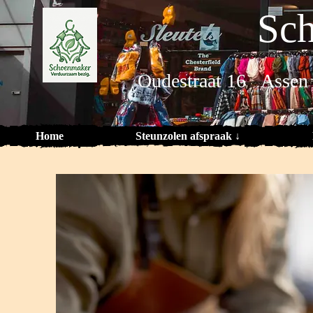
Sch
Oudestraat 16 Assen
Home
Steunzolen afspraak ↓