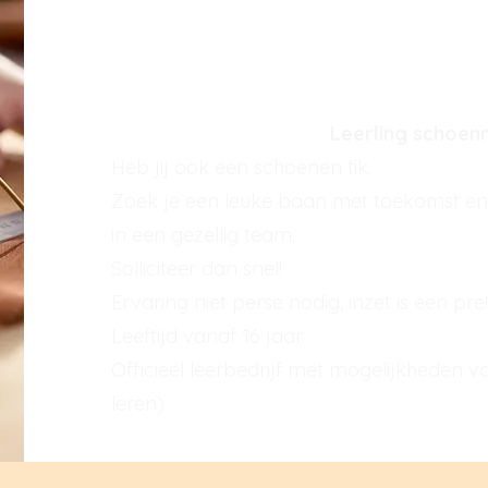
Leerling schoe
Heb jij ook een schoenen tik.
Zoek je een leuke baan met toekomst en
in een gezellig team.
Solliciteer dan snel!
Ervaring niet perse nodig, inzet is een pre!
Leeftijd vanaf 16 jaar.
Officieel leerbedrijf met mogelijkheden 
leren)