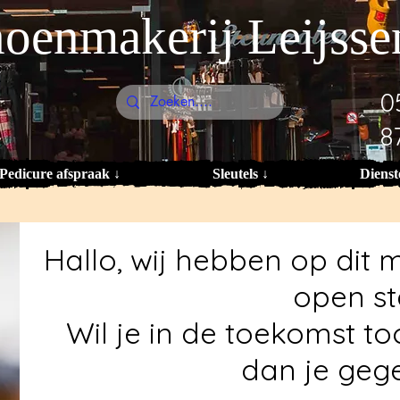
oenmakerij Leijsse
0
8
Pedicure afspraak ↓
Sleutels ↓
Dienst
Hallo, wij hebben op di
open st
Wil je in de toekomst to
dan je gege