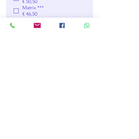
€ 50,50
Matrix ***
€ 46,50
Color ***
€ 48,75
Matrix **
€ 46,50
Product
Product 1
€ 0
Verzenden
Contact
Schoenmakerij Leijssenaar
Oudestraat 16
9401 EJ Assen
E-Mail: info@schoenmakerijassen.nl
Telefoon: 0592-870000