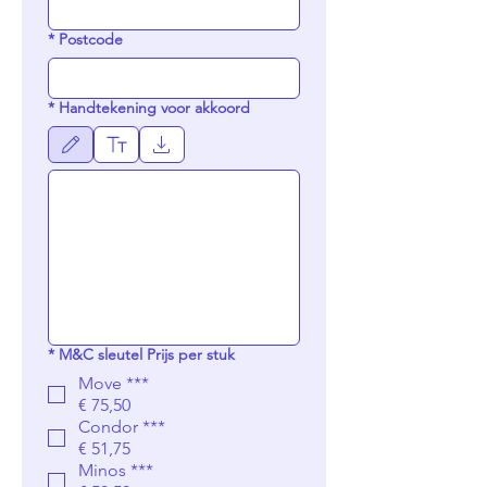
*
Postcode
*
Handtekening voor akkoord
Tekenmodus geselecteerd. Voor tekenen heb je een muis of touchpad nodig. Selecteer 
*
M&C sleutel Prijs per stuk
Move ***
€ 75,50
Condor ***
€ 51,75
Minos ***