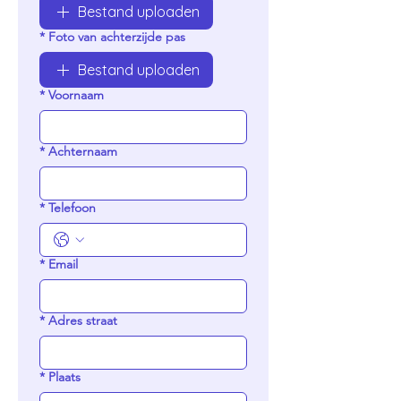
Bestand uploaden
*
Foto van achterzijde pas
Bestand uploaden
*
Voornaam
*
Achternaam
*
Telefoon
*
Email
*
Adres straat
*
Plaats