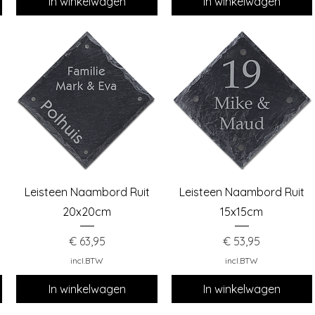
In winkelwagen
In winkelwagen
Snel overzicht
Snel overzicht
Leisteen Naambord Ruit
Leisteen Naambord Ruit
20x20cm
15x15cm
Prijs
Prijs
€ 63,95
€ 53,95
incl.BTW
incl.BTW
In winkelwagen
In winkelwagen