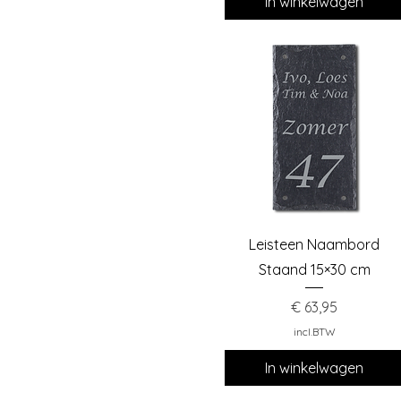
In winkelwagen
Snel overzicht
Leisteen Naambord
Staand 15×30 cm
Prijs
€ 63,95
incl.BTW
In winkelwagen