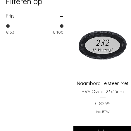
Filteren op
Prijs
€ 53
€ 100
Snel overzicht
Naambord Leisteen Met
RVS Ovaal 23x13cm
Prijs
€ 82,95
incl.BTW