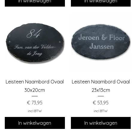
In winkelwagen
In winkelwagen
Snel overzicht
Snel overzicht
Leisteen Naambord Ovaal
Leisteen Naambord Ovaal
30x20cm
23x13cm
Prijs
Prijs
€ 73,95
€ 53,95
incl.BTW
incl.BTW
In winkelwagen
In winkelwagen