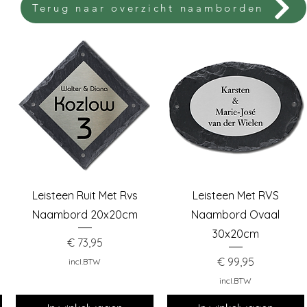
Terug naar overzicht naamborden
Snel overzicht
Snel overzicht
Leisteen Ruit Met Rvs
Leisteen Met RVS
Naambord 20x20cm
Naambord Ovaal
30x20cm
Prijs
€ 73,95
Prijs
€ 99,95
incl.BTW
incl.BTW