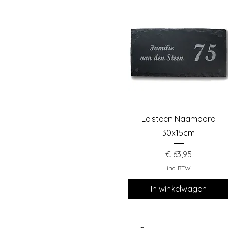
Snel overzicht
Leisteen Naambord
30x15cm
Prijs
€ 63,95
incl.BTW
In winkelwagen