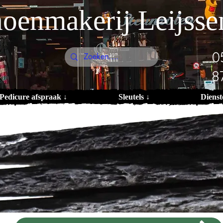
oenmakerij Leijsse
0
8
Pedicure afspraak ↓
Sleutels ↓
Dienst