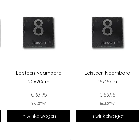
Snel overzicht
Snel overzicht
Leisteen Naambord
Leisteen Naambord
20x20cm
15x15cm
Prijs
Prijs
€ 63,95
€ 53,95
incl.BTW
incl.BTW
In winkelwagen
In winkelwagen