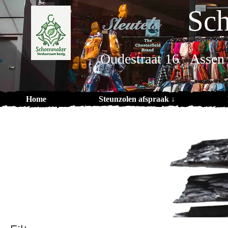
Sch
Oudestraat 16 Assen
Home
Steunzolen afspraak ↓