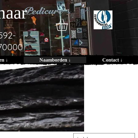
naar
592-
70000
en ↓
Naamborden ↓
Contact ↓