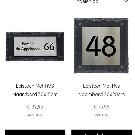
Indelen op
Snel overzicht
Snel overzicht
Leisteen Met RVS
Leisteen Met Rvs
Naambord 30x15cm
Naambord 20x20cm
Prijs
Prijs
€ 92,95
€ 73,95
incl.BTW
incl.BTW