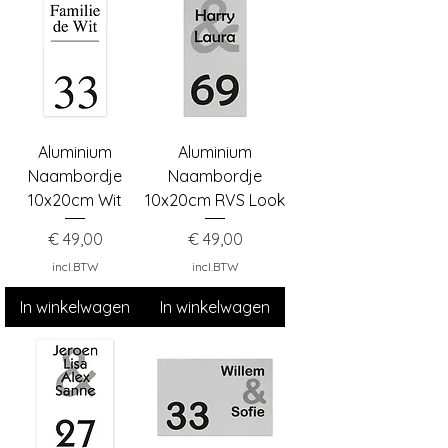
Aluminium
Aluminium
Naambordje
Naambordje
10x20cm Wit
10x20cm RVS Look
Prijs
Prijs
€ 49,00
€ 49,00
incl.BTW
incl.BTW
In winkelwagen
In winkelwagen