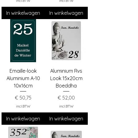
incl.BTW
incl.BTW
In winkelwagen
In winkelwagen
Emaille-look
Aluminium Rvs
Aluminium A-10
Look 15x20cm
10x16cm
Boeddha
Prijs
Prijs
€ 50,75
€ 52,00
incl.BTW
incl.BTW
In winkelwagen
In winkelwagen