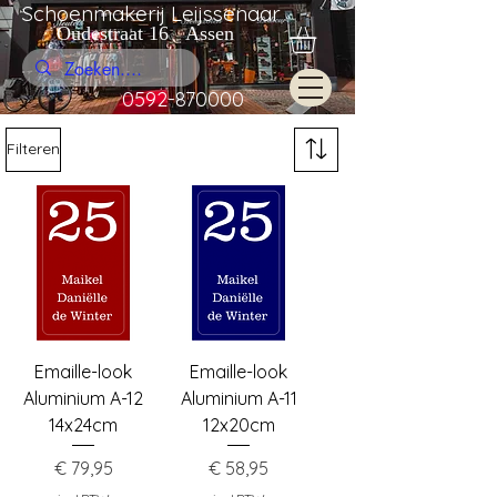
Schoenmakerij Leijssenaar
Oudestraat 16 Assen
0592-870000
Filteren
Emaille-look
Emaille-look
Aluminium A-12
Aluminium A-11
14x24cm
12x20cm
Prijs
Prijs
€ 79,95
€ 58,95