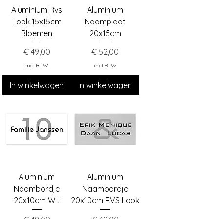
Aluminium Rvs
Aluminium
Look 15x15cm
Naamplaat
Bloemen
20x15cm
Prijs
Prijs
€ 49,00
€ 52,00
incl.BTW
incl.BTW
In winkelwagen
In winkelwagen
Aluminium
Aluminium
Naambordje
Naambordje
20x10cm Wit
20x10cm RVS Look