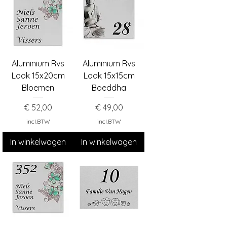
Aluminium Rvs
Aluminium Rvs
Look 15x20cm
Look 15x15cm
Bloemen
Boeddha
Prijs
Prijs
€ 52,00
€ 49,00
incl.BTW
incl.BTW
In winkelwagen
In winkelwagen