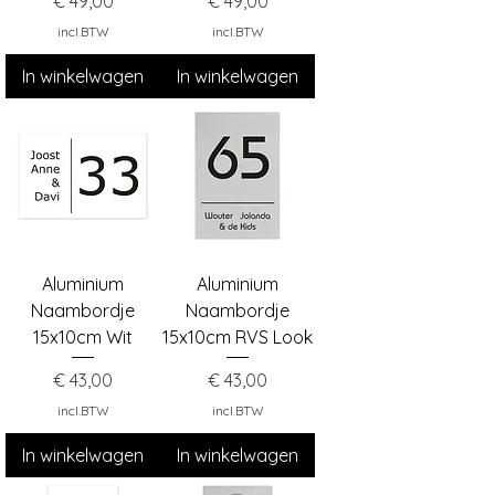
Prijs
Prijs
€ 49,00
€ 49,00
incl.BTW
incl.BTW
In winkelwagen
In winkelwagen
Aluminium
Aluminium
Naambordje
Naambordje
15x10cm Wit
15x10cm RVS Look
Prijs
Prijs
€ 43,00
€ 43,00
incl.BTW
incl.BTW
In winkelwagen
In winkelwagen