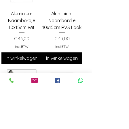
Aluminium
Aluminium
Naambordje
Naambordje
10x15cm Wit
10x15cm RVS Look
Prijs
Prijs
€ 43,00
€ 43,00
incl.BTW
incl.BTW
In winkelwagen
In winkelwagen
Aluminium
Aluminium
Naambord Wit
Naambord Wit
20x20cm
20x20cm