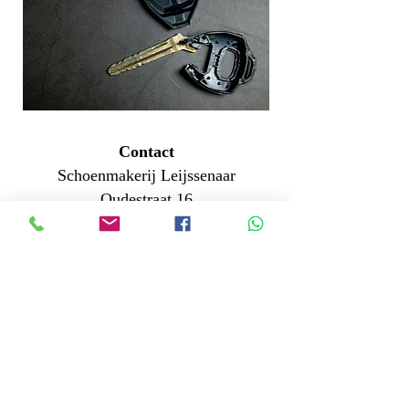
Contact
Schoenmakerij Leijssenaar
Oudestraat 16
9401 EJ Assen
E-Mail: info@schoenmakerijassen.nl
Telefoon: 0592-870000
BTW: NL001412422B28
Kvk-Nummer: 01125735
Veilig w
inkelen
Betalen
Verzenden
Algemene voorwaarden
Privacy