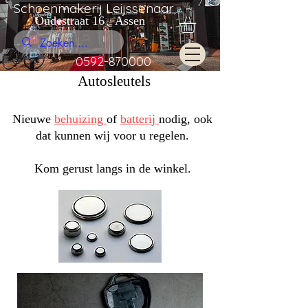
Schoenmakerij Leijssenaar
Oudestraat 16 Assen
0592-870000
Autosleutels
Nieuwe
behuizing
of
batterij
nodig, ook
dat kunnen wij voor u regelen.
Kom gerust langs in de winkel.