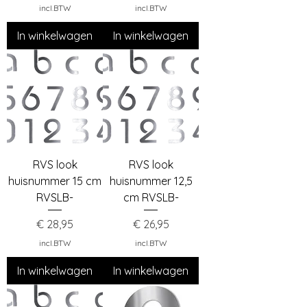
incl.BTW
incl.BTW
In winkelwagen
In winkelwagen
RVS look
RVS look
huisnummer 15 cm
huisnummer 12,5
RVSLB-
cm RVSLB-
Prijs
Prijs
€ 28,95
€ 26,95
incl.BTW
incl.BTW
In winkelwagen
In winkelwagen