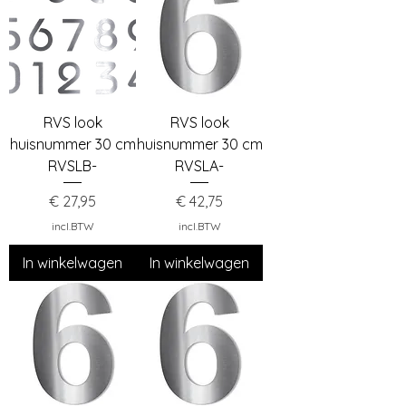
RVS look
RVS look
huisnummer 30 cm
huisnummer 30 cm
RVSLB-
RVSLA-
Prijs
Prijs
€ 27,95
€ 42,75
incl.BTW
incl.BTW
In winkelwagen
In winkelwagen