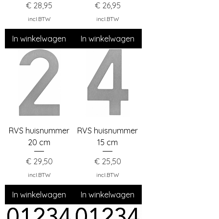
Prijs
Prijs
€ 28,95
€ 26,95
incl.BTW
incl.BTW
In winkelwagen
In winkelwagen
RVS huisnummer
RVS huisnummer
20 cm
15 cm
Prijs
Prijs
€ 29,50
€ 25,50
incl.BTW
incl.BTW
In winkelwagen
In winkelwagen