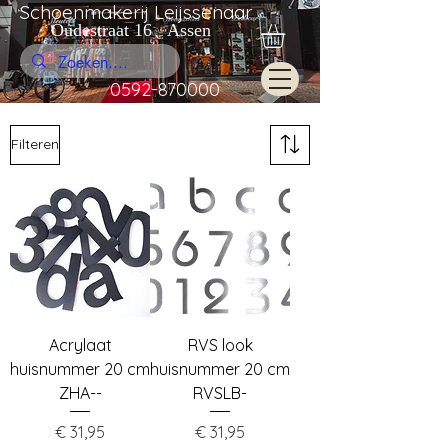
Schoenmakerij Leijssenaar
Oudestraat 16 Assen
0592-870000
Filteren
Acrylaat
RVS look
huisnummer 20 cm
huisnummer 20 cm
ZHA--
RVSLB-
Prijs
Prijs
€ 31,95
€ 31,95