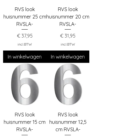
RVS look
RVS look
huisnummer 25 cm
huisnummer 20 cm
RVSLA-
RVSLA-
Prijs
Prijs
€ 37,95
€ 31,95
incl.BTW
incl.BTW
In winkelwagen
In winkelwagen
RVS look
RVS look
huisnummer 15 cm
huisnummer 12,5
RVSLA-
cm RVSLA-