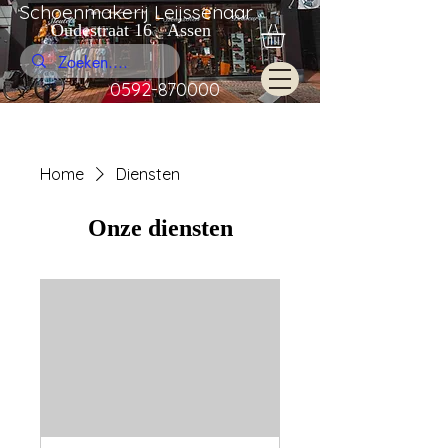
Schoenmakerij Leijssenaar
Oudestraat 16 Assen
0592-870000
Home
Diensten
Onze diensten