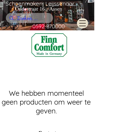
Schoenmakerij Leijssenaar
Oudestraat 16 Assen
0592-870000
We hebben momenteel
geen producten om weer te
geven.