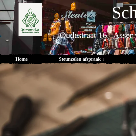
Sch
Oudestraat 16 Assen
Home
Steunzolen afspraak ↓