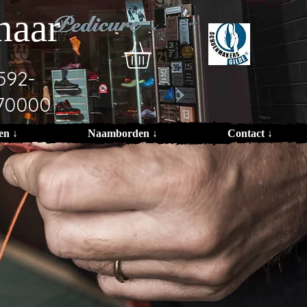
naar
592-
70000
en ↓
Naamborden ↓
Contact ↓