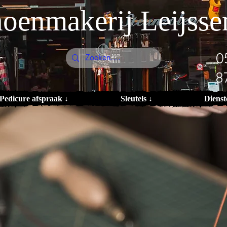
oenmakerij Leijsse
0
8
Pedicure afspraak ↓
Sleutels ↓
Dienst