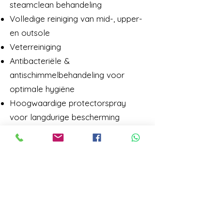
steamclean behandeling
Volledige reiniging van mid-, upper-
en outsole
Veterreiniging
Antibacteriële &
antischimmelbehandeling voor
optimale hygiëne
Hoogwaardige protectorspray
voor langdurige bescherming
Voor schoenen die een volledige
reset verdienen — diep gereinigd,
hygiënisch fris en optimaal
beschermd.
LET OP !! ALLE