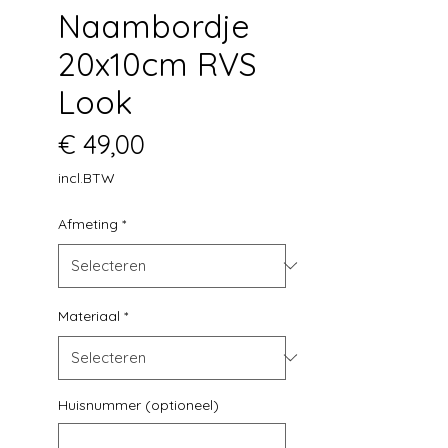
Naambordje
20x10cm RVS
Look
Prijs
€ 49,00
incl.BTW
Afmeting
*
Materiaal
*
Huisnummer (optioneel)