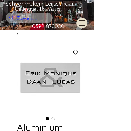
Schoenmakerij Leijssenaar
Oudestraat 16 Assen
0592-870000
Aluminium