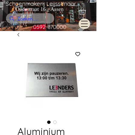
Schoenmakerij Leijssenaar
Oudestraat 16 Assen
0592-870000
Aluminium