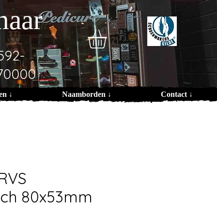
naar
592-
70000
en ↓
Naamborden ↓
Contact ↓
 RVS
isch 80x53mm