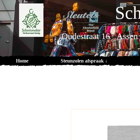
Sch
Oudestraat 16 Assen
Home
Steunzolen afspraak ↓