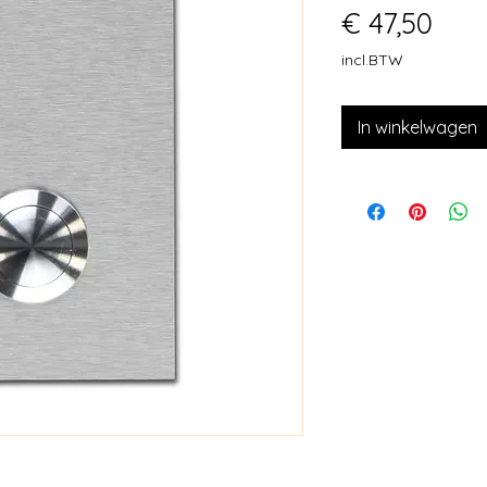
Prijs
€ 47,50
incl.BTW
In winkelwagen