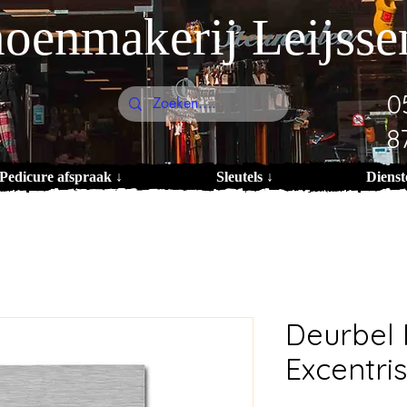
oenmakerij Leijsse
0
8
Pedicure afspraak ↓
Sleutels ↓
Dienst
Deurbel
Excentr