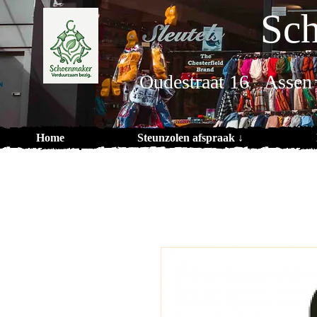
Sch
Oudestraat 16 Assen
Home
Steunzolen afspraak ↓