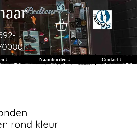
naar
592-
70000
en ↓
Naamborden ↓
Contact ↓
honden
n rond kleur