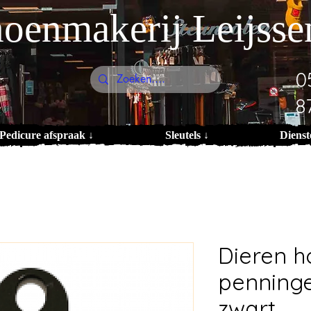
oenmakerij Leijsse
0
8
Pedicure afspraak ↓
Sleutels ↓
Dienst
Dieren 
penninge
zwart