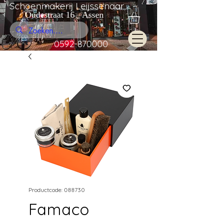
Schoenmakerij Leijssenaar
Oudestraat 16 Assen
0592-870000
Productcode: 088730
Famaco