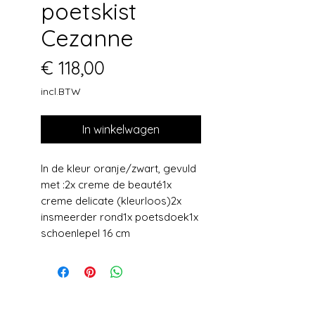
poetskist
Cezanne
Prijs
€ 118,00
incl.BTW
In winkelwagen
In de kleur oranje/zwart, gevuld
met :2x creme de beauté1x
creme delicate (kleurloos)2x
insmeerder rond1x poetsdoek1x
schoenlepel 16 cm