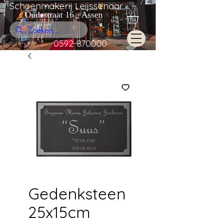
Schoenmakerij Leijssenaar
Oudestraat 16 Assen
0592-870000
Gedenksteen
25x15cm