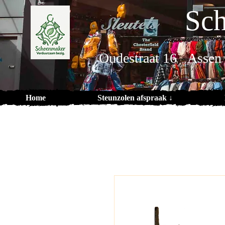
Sch
Oudestraat 16 Assen
Home
Steunzolen afspraak ↓