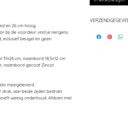
VERZENDGEGEVE
eed en 26 cm hoog.
Levering+/_ 1 we
 bij de voordeur vind je nergens.
t, inclusief beugel en geen
1×26 cm, naambord 18,5×12 cm
, naambord gecoat Zincor
tis meegeleverd
k, aan beide zijden bedrukt
eft weinig onderhoud. Afdoen met