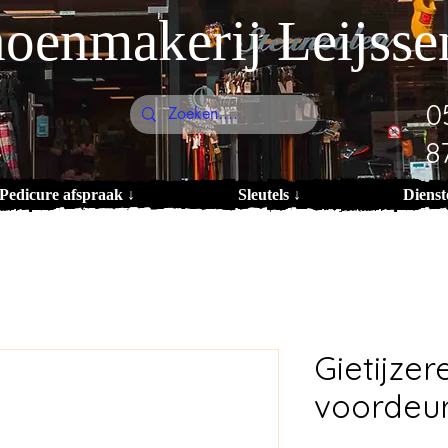
oenmakerij Leijsse
0
8
Pedicure afspraak ↓
Sleutels ↓
Dienst
Gietijze
voordeu