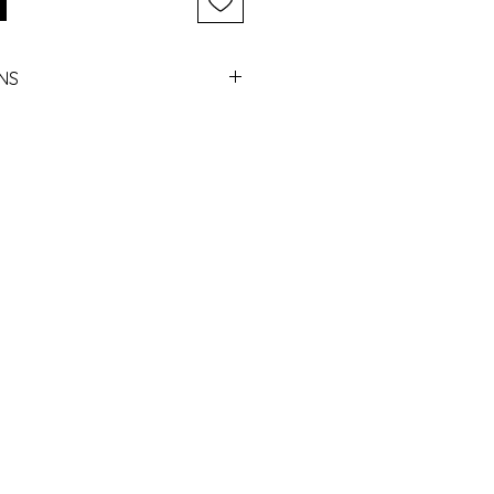
NS
ek