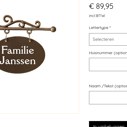
Prij
€ 89,95
incl.BTW
Lettertype
*
Selecteren
Huisnummer (option
Naam /Tekst (optio
In winkelwagen