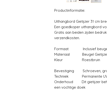
Productinformatie:
Uithangbord Gietijzer 31 cm br
Een goedkoper uithangbord voor
Gratis aan beiden zijden bedruk
verzendkosten.
Formaat Inclusief beugel 3
Materiaal Beugel Gietijzer
Kleur Roestbruin
Bevestiging Schroeven, gra
Techniek Permanente UV dru
Onderhoud Dit gietijzer beho
een vochtige doek