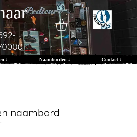
naar
592-
70000
en ↓
Naamborden ↓
Contact ↓
ren naambord
r