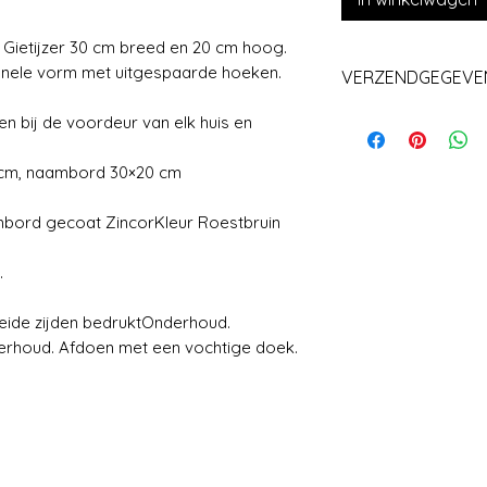
 Gietijzer 30 cm breed en 20 cm hoog.
ionele vorm met uitgespaarde hoeken.
VERZENDGEGEVE
Levering+/_ 1 we
n bij de voordeur van elk huis en
6 cm, naambord 30×20 cm
ambord gecoat ZincorKleur Roestbruin
.
eide zijden bedruktOnderhoud.
nderhoud. Afdoen met een vochtige doek.