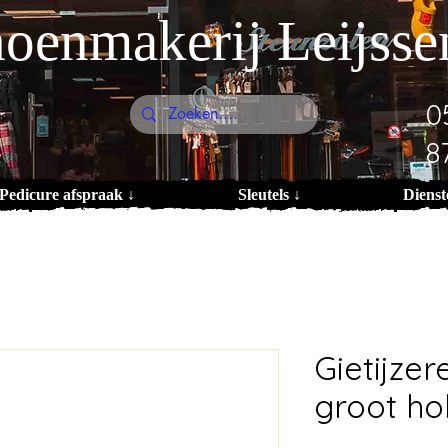
oenmakerij Leijsse
0
8
Pedicure afspraak ↓
Sleutels ↓
Dienst
Gietijze
groot ho