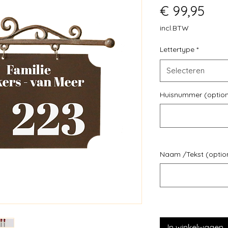
Prij
€ 99,95
incl.BTW
Lettertype
*
Selecteren
Huisnummer (option
Naam /Tekst (optio
In winkelwagen