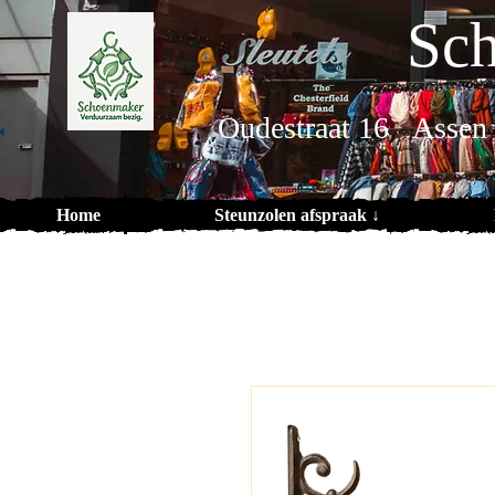
Sch
Oudestraat 16 Assen
Home
Steunzolen afspraak ↓