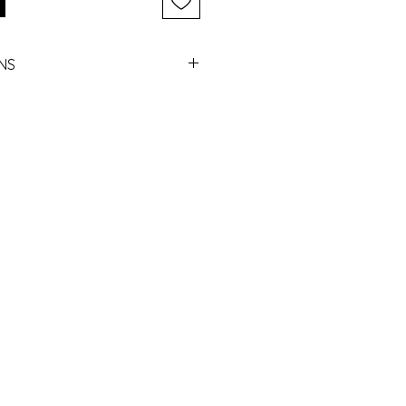
NS
ek