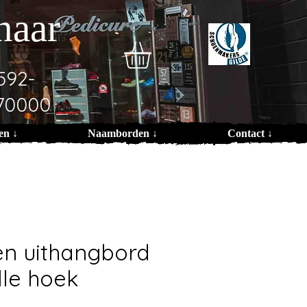
naar
592-
70000
en ↓
Naamborden ↓
Contact ↓
ren uithangbord
lle hoek