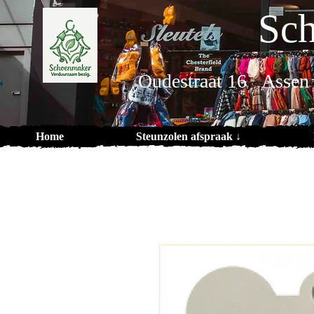
Sch
Oudestraat 16 Assen
Home
Steunzolen afspraak ↓