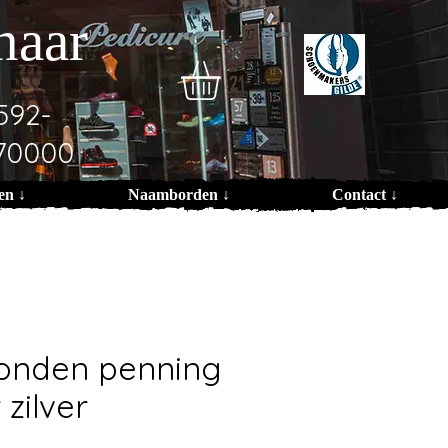
naar
592-
70000
en ↓
Naamborden ↓
Contact ↓
honden penning
 zilver