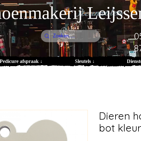
oenmakerij Leijsse
0
8
Pedicure afspraak ↓
Sleutels ↓
Dienst
Dieren 
bot kleur