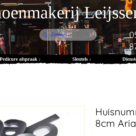
oenmakerij Leijsse
0
8
Pedicure afspraak ↓
Sleutels ↓
Dienst
Huisnum
8cm Aria