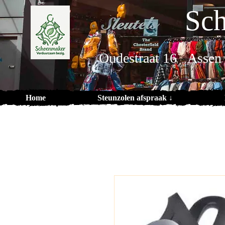
Sch
Oudestraat 16 Assen
Home
Steunzolen afspraak ↓