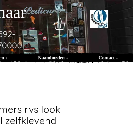
naar
592-
70000
en ↓
Naamborden ↓
Contact ↓
mers rvs look
l zelfklevend