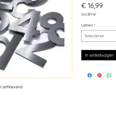
Prijs
€ 16,99
incl.BTW
Letters
*
Selecteren
In winkelwagen
 zelfklevend