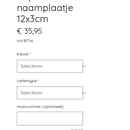
naamplaatje
12x3cm
Prijs
€ 35,95
incl.BTW
Keuze
*
Lettertype
*
Huisnummer (optioneel)