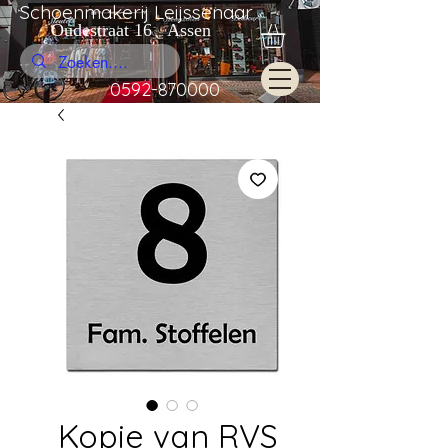
Schoenmakerij Leijssenaar
Oudestraat 16 Assen
0592-870000
Kopie van RVS