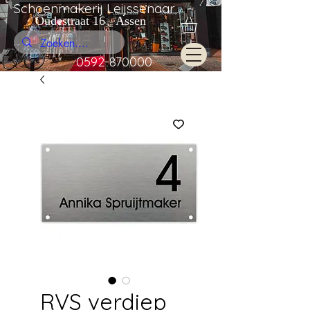
Schoenmakerij Leijssenaar
Oudestraat 16 Assen
0592-870000
RVS verdiep