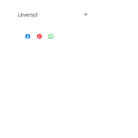
Levertijd
Levering +/- 2 weken