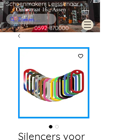
Schoenmakerij Leijssenaar
Oudestraat 16 Assen
0592-870000
Silencers voor