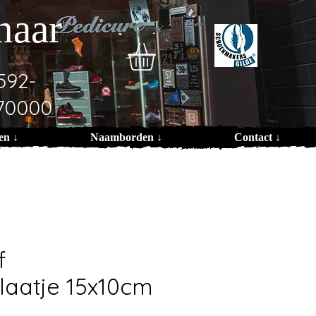
naar
592-
70000
en ↓
Naamborden ↓
Contact ↓
f
aatje 15x10cm