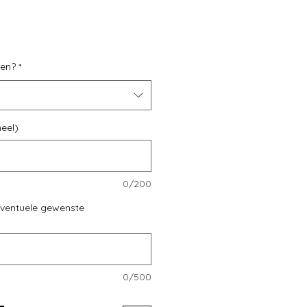
s
ken?
*
eel)
0/200
ventuele gewenste
0/500