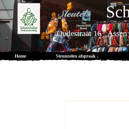
Sch
Oudestraat 16 Assen
Home
Steunzolen afspraak ↓