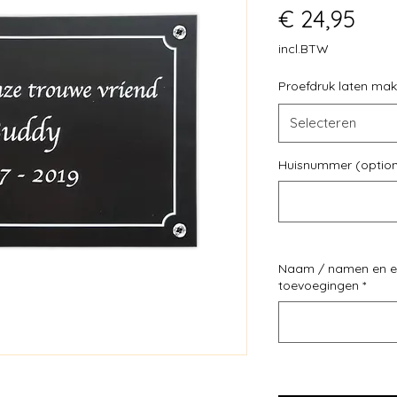
Prij
€ 24,95
incl.BTW
Proefdruk laten ma
Selecteren
Huisnummer (option
Naam / namen en e
toevoegingen
*