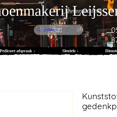
oenmakerij Leijsse
0
8
Pedicure afspraak ↓
Sleutels ↓
Dienst
Kunststo
gedenkpl