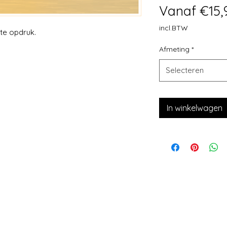
Vanaf
€15,
incl.BTW
te opdruk.
Afmeting
*
Selecteren
In winkelwagen