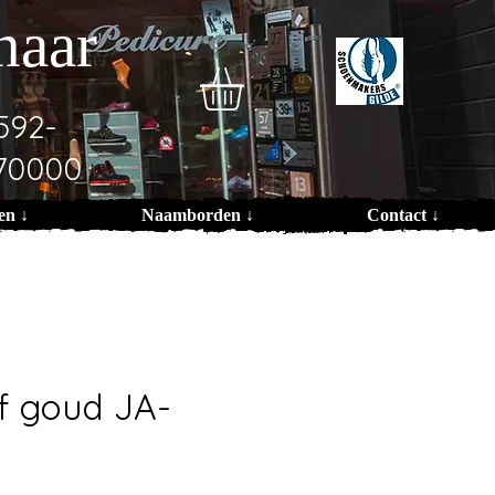
naar
592-
70000
en ↓
Naamborden ↓
Contact ↓
f goud JA-