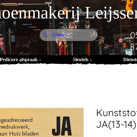
oenmakerij Leijsse
0
8
Pedicure afspraak ↓
Sleutels ↓
Dienst
Kunststo
JA(13-14)