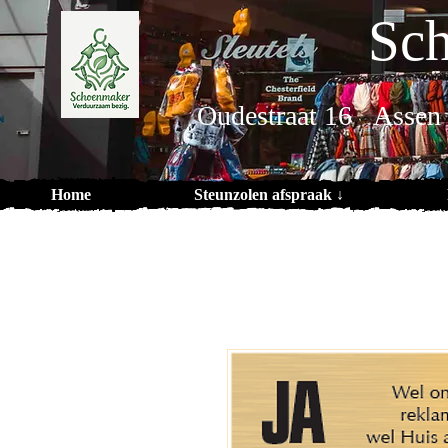
Sch
Oudestraat 16 Assen
Home
Steunzolen afspraak ↓