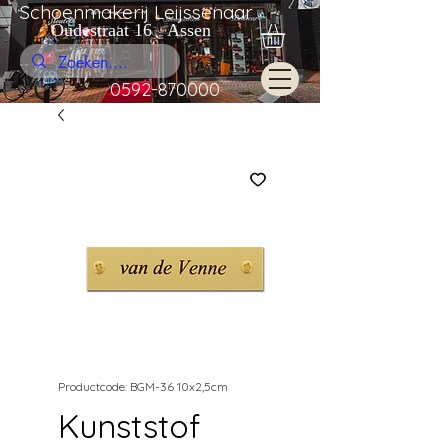
Schoenmakerij Leijssenaar
Oudestraat 16 Assen
0592-870000
Productcode: BGM-36 10x2,5cm
Kunststof