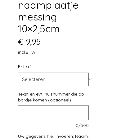
naamplaatje
messing
10×2,5cm
Prijs
€ 9,95
incl.BTW
Extra
*
Tekst en evt. huisnummer die op
bordje komen (optioneel)
0/500
Uw gegevens hier invoeren: Naam,