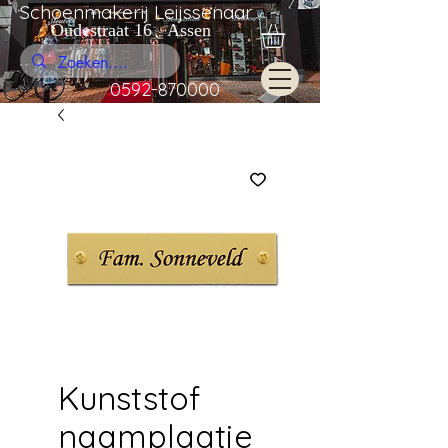
Schoenmakerij Leijssenaar
Oudestraat 16 Assen
0592-870000
Kunststof
naamplaatje