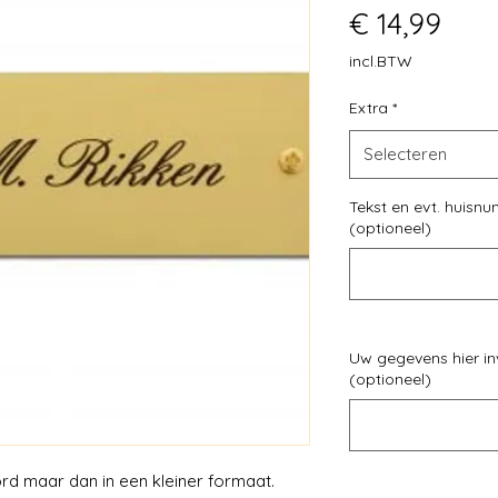
Prijs
€ 14,99
incl.BTW
Extra
*
Selecteren
Tekst en evt. huisn
(optioneel)
Uw gegevens hier in
(optioneel)
d maar dan in een kleiner formaat.