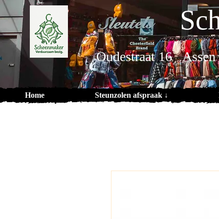
Sch
Oudestraat 16 Assen
Home
Steunzolen afspraak ↓