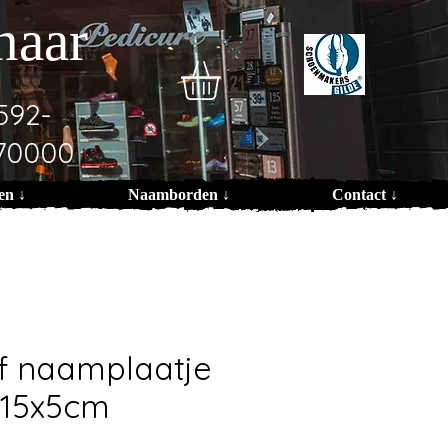
naar
592-
70000
en ↓
Naamborden ↓
Contact ↓
f naamplaatje
 15x5cm