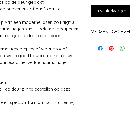
of op de deur geplakt.
de brievenbus of briefplaat te
In winkelwagen
p van een moderne laser, zo krijgt u
aamplaatjes kunt u ook met gaatjes en
VERZENDGEGEVE
n hier geen extra kosten voor.
Levering +/_ 1 we
rtementencomplex of woongroep?
w ontwerp goed bewaren, elke nieuwe
 dan exact het zelfde naamplaatje
ken?
j de deur zijn te bestellen op deze
 een speciaal formaat dan kunnen wij