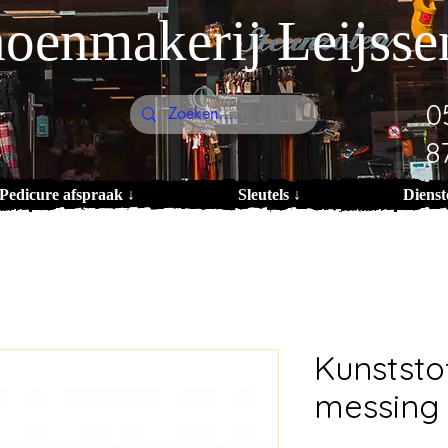
oenmakerij Leijsse
0
8
Pedicure afspraak ↓
Sleutels ↓
Dienst
Kunststo
messing