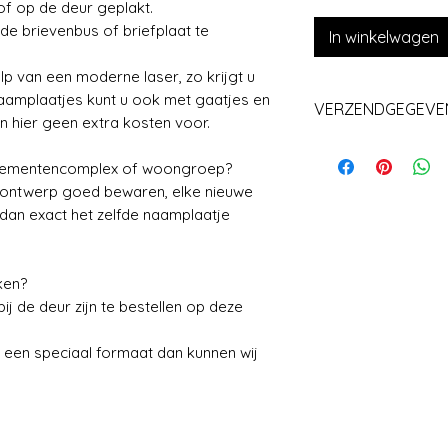
of op de deur geplakt.
de brievenbus of briefplaat te
In winkelwagen
p van een moderne laser, zo krijgt u
aamplaatjes kunt u ook met gaatjes en
VERZENDGEGEVE
n hier geen extra kosten voor.
Levering +/_ 1 we
rtementencomplex of woongroep?
w ontwerp goed bewaren, elke nieuwe
 dan exact het zelfde naamplaatje
ken?
j de deur zijn te bestellen op deze
 een speciaal formaat dan kunnen wij