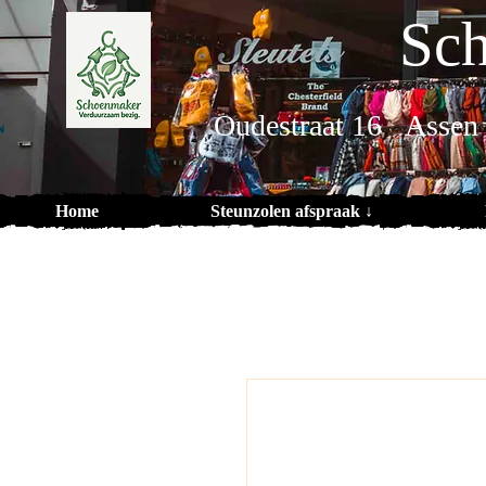
Sch
Oudestraat 16 Assen
Home
Steunzolen afspraak ↓