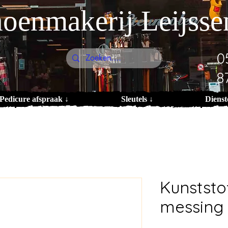
oenmakerij Leijsse
0
8
Pedicure afspraak ↓
Sleutels ↓
Dienst
Kunststo
messing