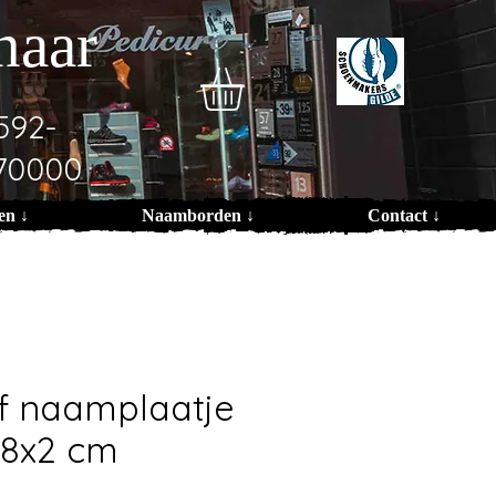
naar
592-
70000
en ↓
Naamborden ↓
Contact ↓
f naamplaatje
 8x2 cm