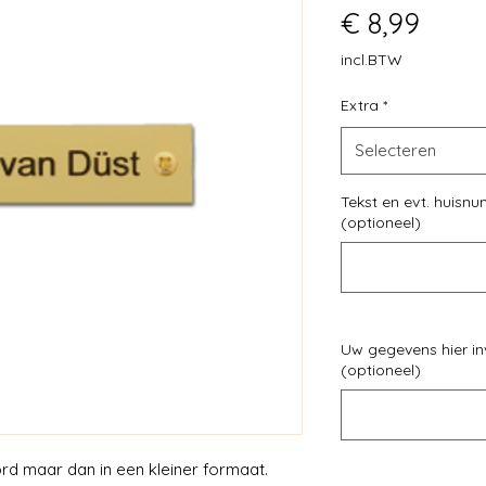
Prijs
€ 8,99
incl.BTW
Extra
*
Selecteren
Tekst en evt. huisn
(optioneel)
Uw gegevens hier in
(optioneel)
d maar dan in een kleiner formaat.