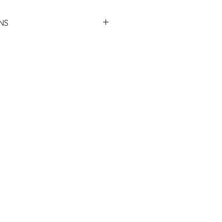
NS
ek