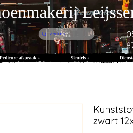
oenmakerij Leijsse
0
8
Pedicure afspraak ↓
Sleutels ↓
Dienst
Kunststo
zwart 1