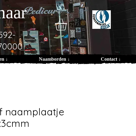
naar
592-
70000
en ↓
Naamborden ↓
Contact ↓
f naamplaatje
2x3cmm