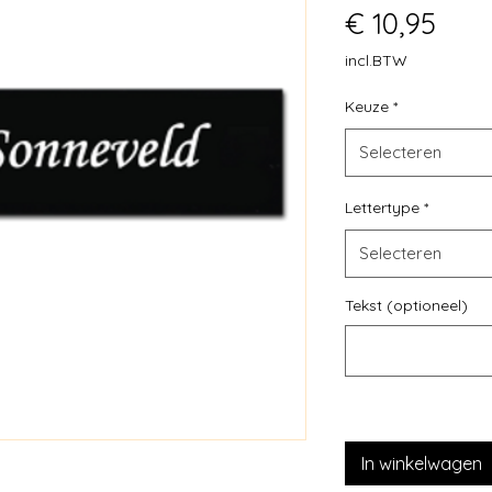
Prijs
€ 10,95
incl.BTW
Keuze
*
Selecteren
Lettertype
*
Selecteren
Tekst (optioneel)
In winkelwagen