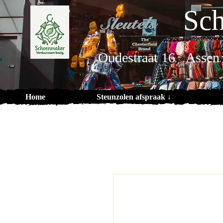
Sch
Oudestraat 16 Assen
Home
Steunzolen afspraak ↓