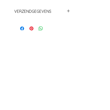
VERZENDGEGEVENS
Levering+/_ 1 week