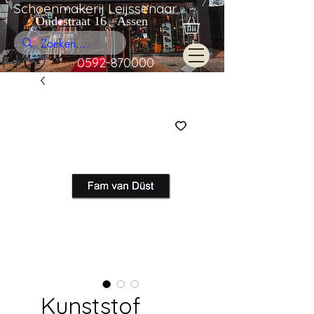
Schoenmakerij Leijssenaar
Oudestraat 16 Assen
0592-870000
Kunststof