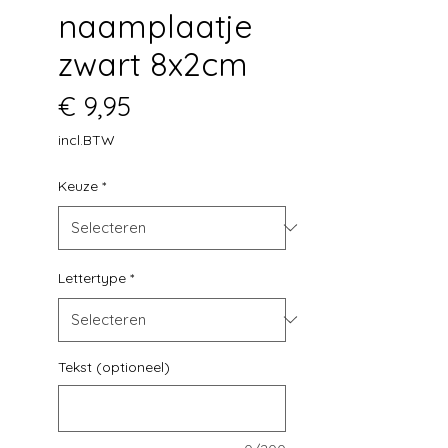
naamplaatje
zwart 8x2cm
Prijs
€ 9,95
incl.BTW
Keuze
*
Lettertype
*
Tekst (optioneel)