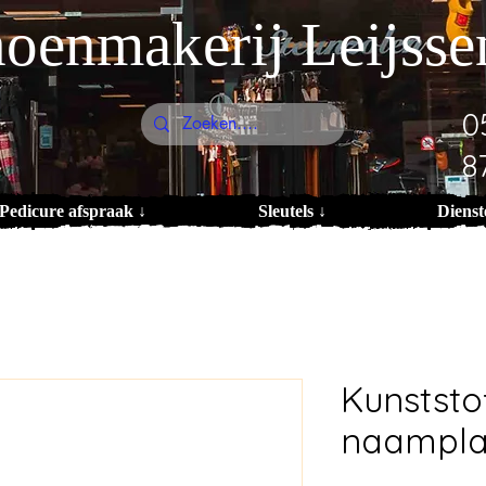
oenmakerij Leijsse
0
8
Pedicure afspraak ↓
Sleutels ↓
Dienst
Kunststo
naampla