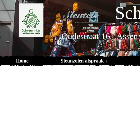
Sch
Oudestraat 16 Assen
Home
Steunzolen afspraak ↓