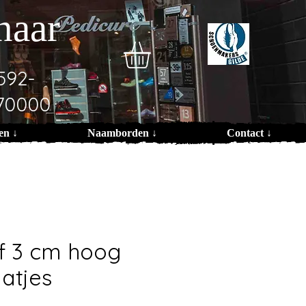
naar
592-
70000
en ↓
Naamborden ↓
Contact ↓
f 3 cm hoog
atjes