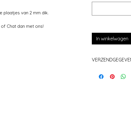
e plaatjes van 2 mm dik.
 of Chat dan met ons!
In winkelwagen
VERZENDGEGEVE
Levering+/_ 1 we