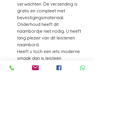
verwachten. De verzending is
gratis en compleet met
bevestigingsmateriaal.
Onderhoud heeft dit
naambordje niet nodig. U heeft
lang plezier van dit leistenen
naambord.
Heeft u toch een iets moderne
smaak dan is leisteen
gecombineerd met een RVS
voorplaat vast iets voor u.
VERZENDGEGEVENS
Levering+/_ 1 week