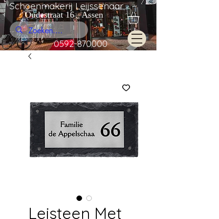
Schoenmakerij Leijssenaar
Oudestraat 16 Assen
0592-870000
Leisteen Met