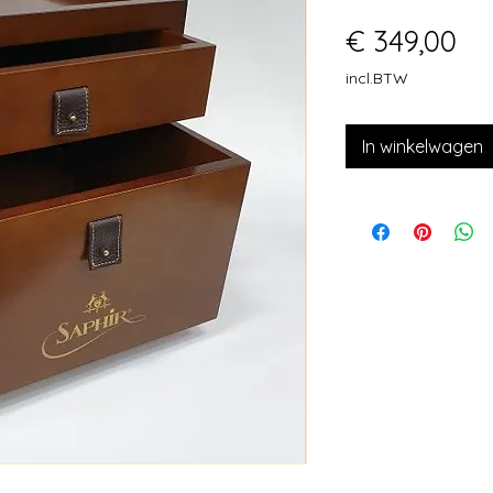
Pri
€ 349,00
incl.BTW
In winkelwagen