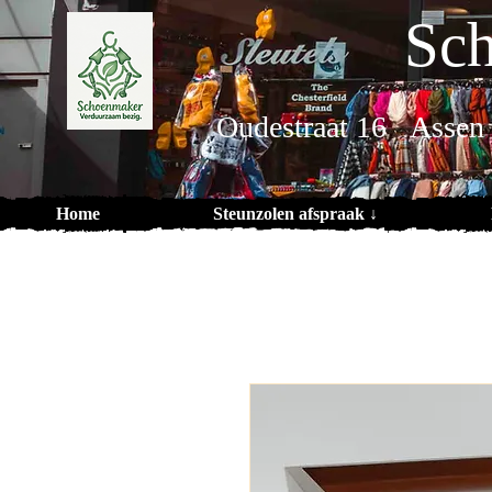
Sch
Oudestraat 16 Assen
Home
Steunzolen afspraak ↓