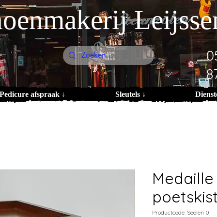
oenmakerij Leijsse
0
8
Pedicure afspraak ↓
Sleutels ↓
Dienst
Medaille 
poetskis
Productcode: Seelen 0