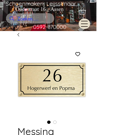
Schoenmakerij Leijssenaar
Oudestraat 16 Assen
0592-870000
Messing