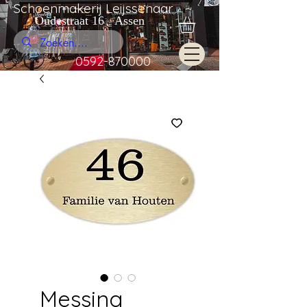
Schoenmakerij Leijssenaar
Oudestraat 16 Assen
0592-870000
Messing