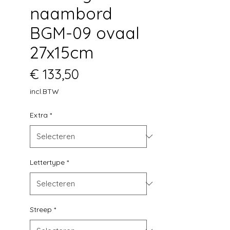
naambord
BGM-09 ovaal
27x15cm
Prijs
€ 133,50
incl.BTW
Extra
*
Lettertype
*
Streep
*