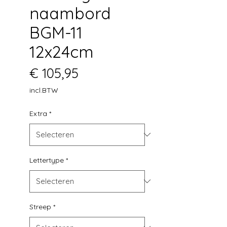
naambord
BGM-11
12x24cm
Prijs
€ 105,95
incl.BTW
Extra
*
Lettertype
*
Streep
*