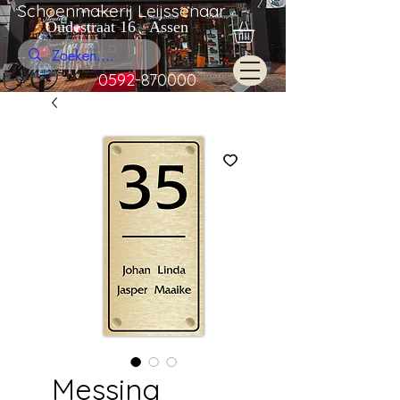
Schoenmakerij Leijssenaar
Oudestraat 16 Assen
0592-870000
Messing