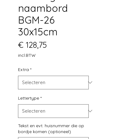
naambord
BGM-26
30x15cm
Prijs
€ 128,75
incl.BTW
Extra
*
Lettertype
*
Tekst en evt. huisnummer die op
bordje komen (optioneel)