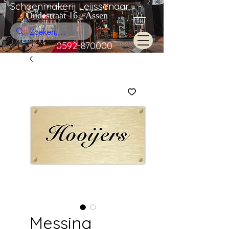
Schoenmakerij Leijssenaar
Oudestraat 16 Assen
0592-870000
Messing