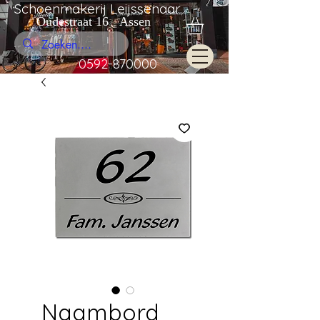
Schoenmakerij Leijssenaar
Oudestraat 16 Assen
0592-870000
Naambord