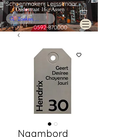
Schoenmakerij Leijssenaar
Oudestraat 16 Assen
0592-870000
Naambord