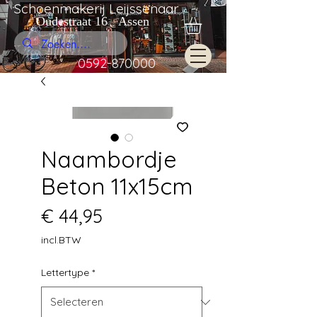
Schoenmakerij Leijssenaar
Oudestraat 16 Assen
0592-870000
Naambordje
Beton 11x15cm
Prijs
€ 44,95
incl.BTW
Lettertype
*