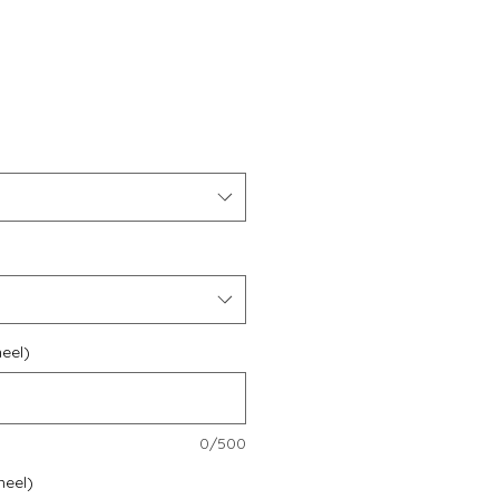
s
eel)
0/500
neel)