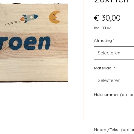
Prij
€ 30,00
incl.BTW
Afmeting
*
Selecteren
Materiaal
*
Selecteren
Huisnummer (option
Naam /Tekst (optio