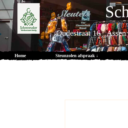
Sch
Oudestraat 16 Assen
Home
Steunzolen afspraak ↓