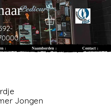
naar
592-
70000
en ↓
Naamborden ↓
Contact ↓
rdje
mer Jongen