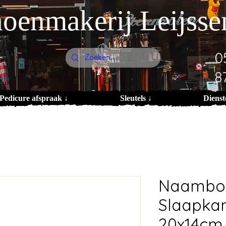
oenmakerij Leijsse
0
8
Pedicure afspraak ↓
Sleutels ↓
Dienst
Naambo
Slaapka
20x14cm