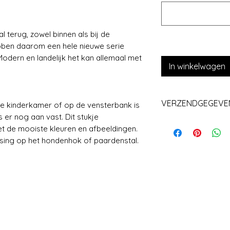
 terug, zowel binnen als bij de
ben daarom een hele nieuwe serie
dern en landelijk het kan allemaal met
In winkelwagen
VERZENDGEGEVE
e kinderkamer of op de vensterbank is
 er nog aan vast. Dit stukje
Levering+/_ 1 we
t de mooiste kleuren en afbeeldingen.
ing op het hondenhok of paardenstal.