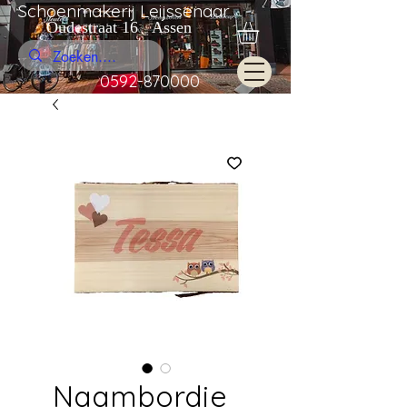
Schoenmakerij Leijssenaar
Oudestraat 16 Assen
0592-870000
Naambordje