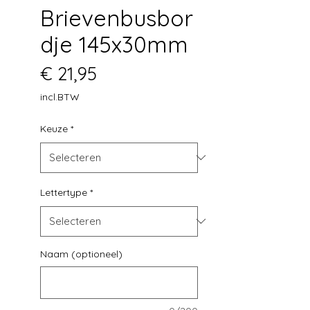
Brievenbusbor
dje 145x30mm
Prijs
€ 21,95
incl.BTW
Keuze
*
Lettertype
*
Naam (optioneel)