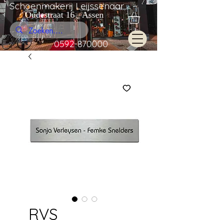
Schoenmakerij Leijssenaar
Oudestraat 16 Assen
0592-870000
RVS