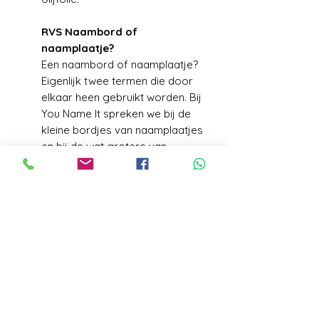
RVS Naambord of
naamplaatje?
Een naambord of naamplaatje?
Eigenlijk twee termen die door
elkaar heen gebruikt worden. Bij
You Name It spreken we bij de
kleine bordjes van naamplaatjes
en bij de wat grotere van
naamborden. Beide bordjes
mag u zelf ontwerpen dus ook
op de kleinste naamplaatjes is
er plaats voor naam en
huisnummer.
VERZENDGEGEVENS
Levering+/_ 1 week