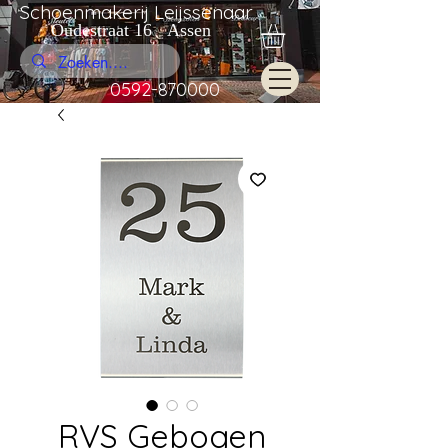
Schoenmakerij Leijssenaar
Oudestraat 16 Assen
0592-870000
RVS Gebogen