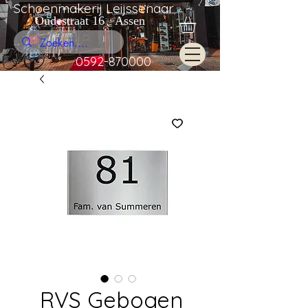
Schoenmakerij Leijssenaar
Oudestraat 16 Assen
0592-870000
RVS Gebogen