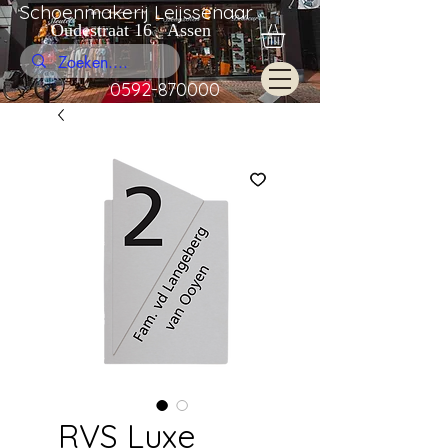
Schoenmakerij Leijssenaar
Oudestraat 16 Assen
0592-870000
RVS Luxe