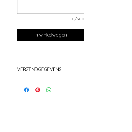
0/500
In winkelwagen
VERZENDGEGEVENS
Levering+/_ 1 week