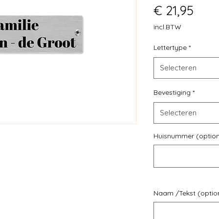
Prijs
€ 21,95
incl.BTW
Lettertype
*
Selecteren
Bevestiging
*
Selecteren
Huisnummer (option
Naam /Tekst (optio