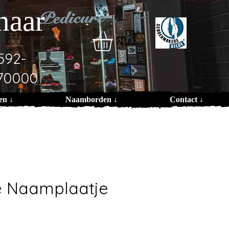
naar
592-
70000
en ↓
Naamborden ↓
Contact ↓
e Naamplaatje