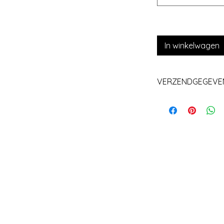
In winkelwagen
VERZENDGEGEVE
Levering+/_ 1 we