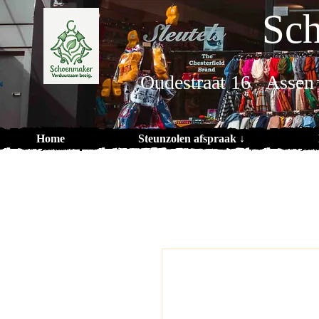
Sch
Oudestraat 16 Assen
Home
Steunzolen afspraak ↓