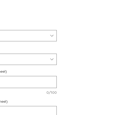
eel)
0/100
neel)