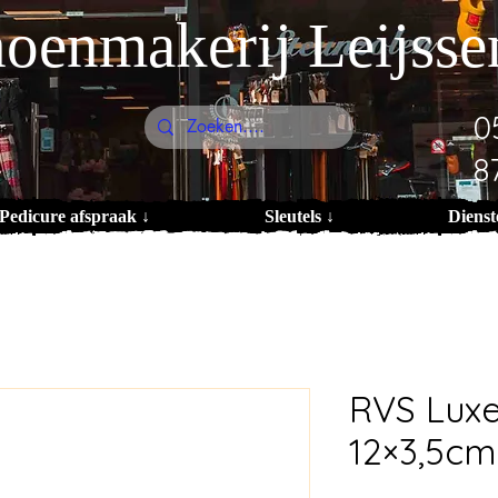
oenmakerij Leijsse
0
8
Pedicure afspraak ↓
Sleutels ↓
Dienst
RVS Lux
12×3,5cm