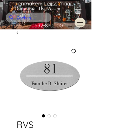
Schoenmakerij Leijssenaar
Oudestraat 16 Assen
0592-870000
RVS