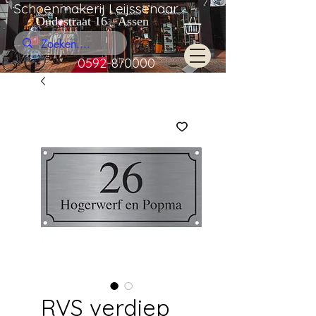
Schoenmakerij Leijssenaar
Oudestraat 16 Assen
0592-870000
RVS verdiep